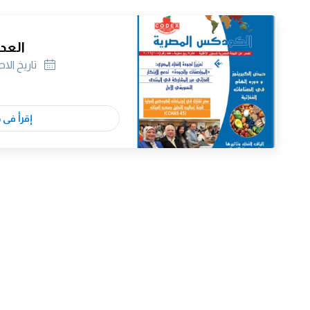
العدد 4
تاريخ الا
إقرأ فى 