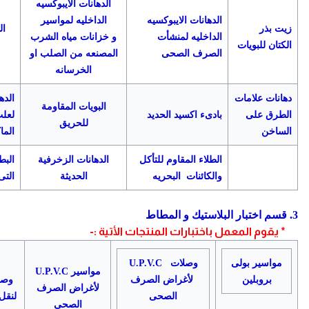
الدهانات الايبوكسيه
الدهانات الايبوكسيه
الداخليه لمواسير
زيت بذر
ال
الداخليه لمنشأت
و خزانات مياه الشرب
الكتان للبويات
الصرف الصحى
المصنعه من الصلب او
الخرسانه
دهانات علامات
الده
البويات المقاومة
الطرق على
بادىء اكسيد الحديد
لعل
للحريق
الساخن
الما
الطلاء المقاوم للتأكل
الدهانات الزخرفية
البط
والكائنات البحريه
الحديثة
التى
3. قسم اختبار البلاستيك و المطاط
* يقوم المعمل باختبارات المنتجات الأتية :-
مواسير بولى
وصلات
U.P.V.C
مواسير U.P.V.C
بروبلين
لأغراض الصرف
لأغراض الصرف
الصحى
لنقل
الصحى