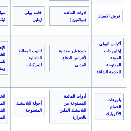
ادوات المائدة
خامة بولى
موا
فرش الاسنان
(ميلامين )
ايثلين
ايث
أكياس البولى
الإ
إيثلين ذات
خوذة غير معدنية
انابيب المطاط
الخ
الفوهة
لأغراض الدفاع
الداخلية
للس
المفتوحة
المدنى
للمركبات
ومق
للخدمة الشاقة
أدوات المائدة
الخ
بانيوهات
المصنوعة من
أجولة البلاستيك
الم
الحمام
البلاستيك الملين
المنسوجة
البت
الأكريليك
بالحرارة
الم