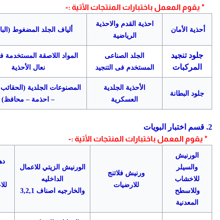
* يقوم المعمل باختبارات المنتجات الأتية :-
احذية القدم والاحذية
أحذية الأمان
ألياف الجلد المضغوط (ال
الرياضية
جلود تنجيد
الجلد الصناعى
المواد اللاصقة المستخدمة 
المركبات
المستخدم فى التنجيد
نعال الأحذية
الأحذية الجلدية
المصنوعات الجلدية (الحقائب
جلود البطانة
العسكرية
– احذمة – محافظ)
2. قسم اختبار البويات
* يقوم المعمل باختبارات المنتجات الأتية :-
الورنيش
ده
والسيلر
الورنيش الزيتي للاعمال
ورنيش فلاتنج
للاخشاب
الداخليه
للارضيات
للا
وللاسطح
والخارجيه اصناف 3,2,1
المعدنية