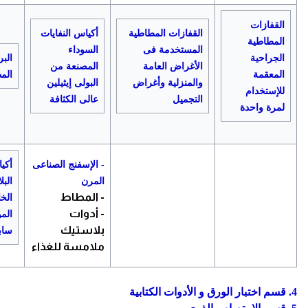
القفازات
القفازات المطاطية
أكياس النفايات
المطاطية
المستخدمة فى
السوداء
الجراحية
البر
الأغراض العامة
المصنعة من
المعقمة
الم
والمنزلية وأغراض
البولى إيثيلين
للإستخدام
التجميل
عالى الكثافة
لمرة واحدة
- الإسفنج الصناعى
أكي
المرن
البل
- المطاط
الخ
- أدوات
المو
بلاستيك
ساب
ملامسة للغذاء
4. قسم اختبار الورق و الأدوات الكتابية