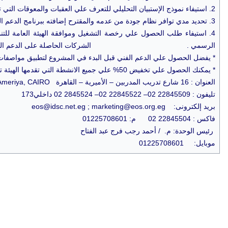
2. استيفاء نموذج الإستبيان التحليلي للتعرف علي العقبات والمعوقات التي تواجه المنشأة (
3. تحديد مدي توافر نظام جودة من عدمه والمقترح إضافته ببرنامج الدعم الفني بما يتناسب مع المنشأة .
4. استيفاء طلب الحصول علي رخصة التشغيل وموافقة الهيئة العامة للتنمي
الرسمي . الشركات الحاصلة على الدعم الفني ( المنش
* يفضل الحصول علي الدعم الفني قبل البدء في المشروع لتطبيق مواصفات ق
* يمكنك الحصول علي تخفيض 50% علي جميع الانشطة التي تقدمها الهيئة تشجيعاً لتطوير و تنمية الصناعة المحلية
العنوان : 16 شارع تدريب المدربين – الأميرية – القاهرة EGYPT- 16 Tadreeb El-Modarrebeen St., Ameriya, CAIRO
تليفون : 22845509 02– 22845522 02– 2845524 02 داخلي173
بريد إلكترونى: eos@idsc.net.eg ; marketing@eos.org.eg
فاكس : 22845504 02 م: 01225708601
رئيس الوحدة: م. / أحمد رجب فرج عبد الفتاح
موبايل: 01225708601