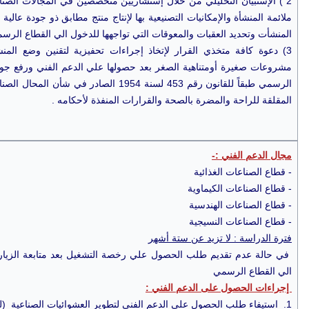
2 ) الإستبيان التحليلي من خلال إستشاريين متخصصين في المجالات الصن
ملائمة المنشأة والإمكانيات التصنيعية بها لإنتاج منتج مطابق ذو جودة عال
المنشأت وتحديد العقبات والمعوقات التي تواجهها للدخول الي القطاع الرسم
3) دعوة كافة متخذي القرار لإتخاذ إجراءات تحفيزية لتقنين وضع المنش
مشروعات صغيرة أومتناهية الصغر بعد حصولها علي الدعم الفني ورفع جودة من
الرسمي طبقاً للقانون رقم 453 لسنة 1954 الصادر 
المقلقة للراحة والمضرة بالصحة والقرارات المنفذة لأحكامه .
مجال الدعم الفني :-
- قطاع الصناعات الغذائية
- قطاع الصناعات الكيماوية
- قطاع الصناعات الهندسية
- قطاع الصناعات النسيجية
فترة الدراسة : لا تزيد عن ستة أشهر
في حالة عدم تقديم طلب الحصول علي رخصة التشغيل بعد متابعة الزيارة ا
الي القطاع الرسمي
إجراءات الحصول على الدعم الفني :
1. استيفاء طلب الحصول علي الدعم الفني لتطوير العشوائيات الصناعية (
ل