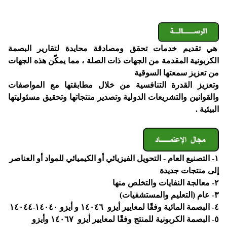
هي تقديم خدمات تحقق ومصادقة محايدة لتقارير البصمة
الكربونية المقدمة من الجهات ذات الصلة ، مما يمكّن هذه الجهات
من تعزيز سمعتها السوقية
وتعزيز القدرة التنافسية من خلال مطابقتها مع المواصفات
والقوانين والتشريعات الدولية وتصدير منتجاتها وتحقيق مسئوليتها
البيئية .
١- التصنيع العام - التحويل الفيزيائي أو الكيميائي للمواد أو العناصر
إلى منتجات جديدة
٢- معالجة النفايات والتخلص منها
٣- عام (التعليم والمستشفيات)
٤- البصمة المائية وفقًا لمعايير أيزو ١٤٠٤٦ و أيزو ١٤٠٤٠-١٤٠٤٤
٥- البصمة الكربونية للمنتج وفقًا لمعايير أيزو ١٤٠٦٧ وأيزو