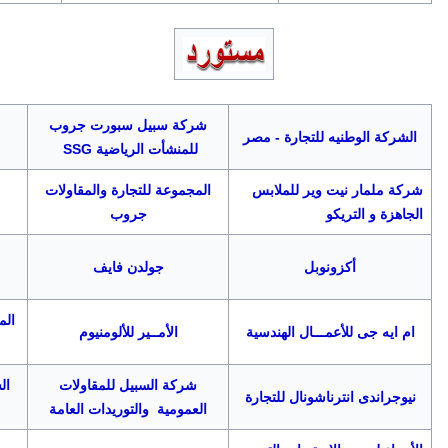
شركة سبيل سبورت جروب
الشركة الوطنيه للتجارة - مصر
للمنشأت الرياضية SSG
شركة ملمار نيت وير للملابس
المجموعة للتجارة والمقاولات
الجاهزة و التريكو
جروب
أكزونوبل
جولدن فايف
المج
ام ايه جى للأعمـــال الهندسية
الأمــير للألومنيوم
شركة السبيل للمقاولات
ال
نيوجراندى انترناشونال للتجارة
العمومية والتوريدات
العامة