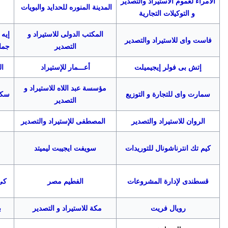
الأمراء لعموم الاستيراد والتصدير
المدينة المنوره للحدايد والبويات
و التوكيلات التجارية
المكتب الدولى للاستيراد و
إيه 
فاست واى للاستيراد والتصدير
التصدير
جما
إتش بى فولر إيجيميلت
أعـــمار للإستيراد
ال
مؤسسة عبد اللاه للاستيراد و
سمارت واى للتجارة و التوزيع
سكا
التصدير
الروان للاستيراد والتصدير
المصطفى للإستيراد والتصدير
كيم تك انترناشونال للتوريدات
سويفت ايجيبت ليميتد
قسطندى لإدارة المشروعات
الفطيم مصر
كى 
رويال فريت
مكة للاستيراد و التصدير
ب