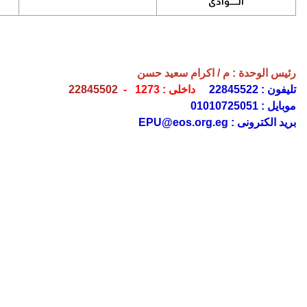
الــــوادى
رئيس الوحدة : م / اكرام سعيد حسن
تليفون : 22845522
داخلى : 1273 -
22845502
موبايل : 01010725051
بريد الكترونى : EPU@eos.org.eg