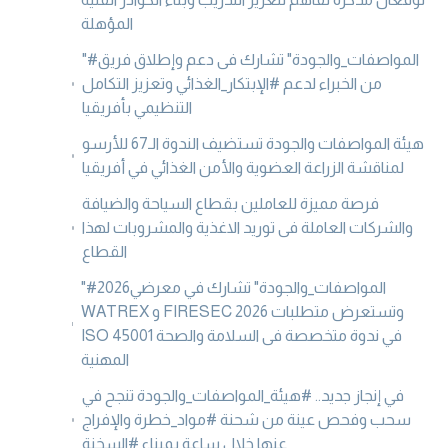
المؤهلة
"#المواصفات_والجودة" تشارك فى دعم وإطلاق فريق
من الخبراء لدعم #الإبتكار_الغذائي وتعزيز التكامل
التنظيمي بأفريقيا
هيئة المواصفات والجودة تستضيف الندوة الـ67 للأرسو
لمناقشة الزراعة العضوية والأمن الغذائي في أفريقيا
فرصة مميزة للعاملين بقطاع السياحة والضيافة
والشركات العاملة فى توريد الاغذية والمشروبات لهذا
القطاع
"#المواصفات_والجودة" تشارك في معرضي2026
WATREX و FIRESEC 2026 وتستعرض متطلبات
ISO 45001 في ندوة متخصصة فى السلامة والصحة
المهنية
في إنجاز جديد.. #هيئة_المواصفات_والجودة تنجح في
سحب وفحص عينة من شحنة #مواد_خطرة والإفراج
عنها خلال ساعة بميناء #السخنة