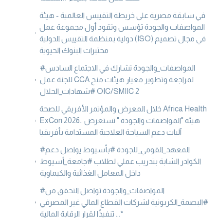
في سابقة مصرية على خريطة التقييس العالمية - هيئة
المواصفات والجودة تؤسس وتقود أول مجموعة عمل
دولية بمنظمة التقييس الدولية (ISO) في مجال تصميم
مختبرات البنوك الحيوية
#المواصفات_والجودة تشارك في الاجتماع السادس
للجنة عمل CCA لمراجعة وتطوير معيار هيئات منح
#شهادات_الحلال OIC/SMIIC 2
خلال المعرض والمؤتمر الأفريقي للصحة Africa Health
ExCon 2026.. هيئة "المواصفات والجودة " تستعرض
آليات دعم السياحة العلاجية المستدامة بأفريقيا
#المعهد_القومي_للجودة #بأسيوط يواصل دعم
الكوادر الشابة بتدريب عملي لطلاب #جامعة_أسيوط
داخل المعامل الغذائية والكيماوية
#المواصفات_والجودة تواصل التحقق من
#البصمة_الكربونية لشركات القطاع المالي غير المصرفي
... تنفيذًا لقرار الرقابة المالية*