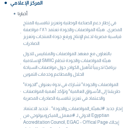
المركز الإعلامي
أخبارنا
في إطار دعم الصناعة الوطنية وتعزيز تنافسية المنتج
المصري.. هيئة المواصفات والجودة تعتمد ٢٨٦ مواصفة
قياسية مصرية لدعم الإنتاج ورفع جودة المنتجات وتعزيز
الصادرات
بالتعاون مع معهد المواصفات والمقاييس للدول
الإسلامية SMIIC هيئة المواصفات والجودة تنظم
برنامجًا تدريبياً لتأهيل الكوادر حول مواصفات السياحة
الحلال والمطاعم وخدمات التموين
"المواصفات والجودة" تشارك في ندوة بعنوان "الجودة
طريقنا إلى الأسواق العالمية" وتؤكد أهمية المواصفات
والاعتماد في تعزيز تنافسية الصادرات المصرية
إنجاز جديد #لـهيئة_المواصفات_والجودة" .. تجديد الاعتماد
الدولي لـ #معمل_الميكروبيولوجي من Egyptian
Accreditation Council, EGAC - Offical Page إيجاك