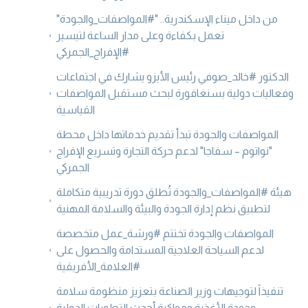
من داخل ميناء الإسكندرية.. "#المواصفات_والجودة"
تعمل بكفاءة وعلى مدار الساعة لتيسير
#الإفراج_الجمركي
الدكتور #خالد_صوفي رئيس الأيزو يشارك في اجتماعات
وفعاليات دولية بسنغافورة لبحث مستقبل المواصفات
القياسية
المواصفات والجودة تبدأ تقديم خدماتها داخل محطة
"نواتوم – سفاجا" لدعم حركة التجارة وتسريع الإفراج
الجمركي
هيئة #المواصفات_والجودة تُطلق دورة تدريبية متكاملة
لتطبيق نظم إدارة الجودة والبيئة والسلامة المهنية
المواصفات والجودة تختتم #ورشة_عمل متخصصة
لدعم السياحة العلاجية المستدامة والحصول على
#العلامة_الأفريقية
تنفيذاً لتوجيهات وزير الصناعة بتعزيز منظومة سلامة
وجودة الأغذية ومواكبة أحدث التطورات الدولية