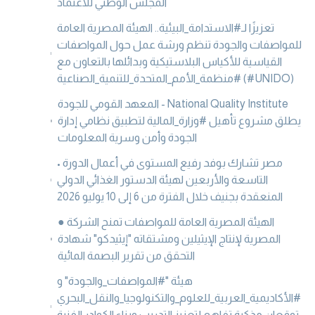
المجلس الوطني للاعتماد
تعزيزًا لـ#الاستدامة_البيئية.. الهيئة المصرية العامة
للمواصفات والجودة تنظم ورشة عمل حول المواصفات
القياسية للأكياس البلاستيكية وبدائلها بالتعاون مع
#منظمة_الأمم_المتحدة_للتنمية_الصناعية (#UNIDO)
المعهد القومي للجودة - National Quality Institute
يطلق مشروع تأهيل #وزارة_المالية لتطبيق نظامي إدارة
الجودة وأمن وسرية المعلومات
• مصر تشارك بوفد رفيع المستوى في أعمال الدورة
التاسعة والأربعين لهيئة الدستور الغذائي الدولي
المنعقدة بجنيف خلال الفترة من 6 إلى 10 يوليو 2026
● الهيئة المصرية العامة للمواصفات تمنح الشركة
المصرية لإنتاج الإيثيلين ومشتقاته "إيثيدكو" شهادة
التحقق من تقرير البصمة المائية
هيئة "#المواصفات_والجودة" و
#الأكاديمية_العربية_للعلوم_والتكنولوجيا_والنقل_البحري
توقعان مذكرة تفاهم لتعزيز التدريب وبناء الكوادر الفنية