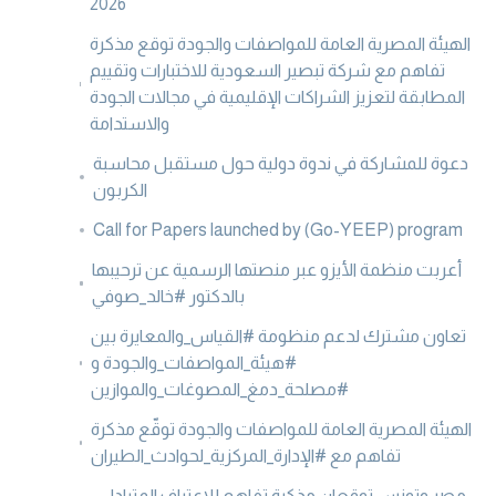
2026
الهيئة المصرية العامة للمواصفات والجودة توقع مذكرة
تفاهم مع شركة تبصير السعودية للاختبارات وتقييم
المطابقة لتعزيز الشراكات الإقليمية في مجالات الجودة
والاستدامة
دعوة للمشاركة في ندوة دولية حول مستقبل محاسبة
الكربون
Call for Papers launched by (Go-YEEP) program
أعربت منظمة الأيزو عبر منصتها الرسمية عن ترحيبها
بالدكتور #خالد_صوفي
تعاون مشترك لدعم منظومة #القياس_والمعايرة بين
#هيئة_المواصفات_والجودة و
#مصلحة_دمغ_المصوغات_والموازين
الهيئة المصرية العامة للمواصفات والجودة توقّع مذكرة
تفاهم مع #الإدارة_المركزية_لحوادث_الطيران
- مصر وتونس توقعان مذكرة تفاهم للاعتراف المتبادل