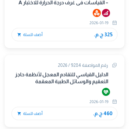
– القياسات في غرف درجة الحرارة للاختبار A
(التبريد) والاختبار B (التسخين الجاف) (مع
وجود حمل)
2026-01-19
325 ج.م.
أضف للسلة
رقم المواصفة 9284 / 2026
الدليل القياسي للتقادم المعجل لأنظمة حاجز
التعقيم والوسائل الطبية المعقمة
2026-01-19
460 ج.م.
أضف للسلة