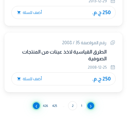
2013-12-29
250 ج.م.
أضف للسلة
رقم المواصفة 35 / 2008
الطرق القياسية لاخذ عينات من المنتجات
الصوفية
2008-12-25
250 ج.م.
أضف للسلة
›
‹
426
425
...
2
1