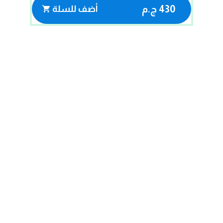
430 ج.م
أضف للسلة