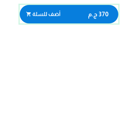
370 ج.م
أضف للسلة