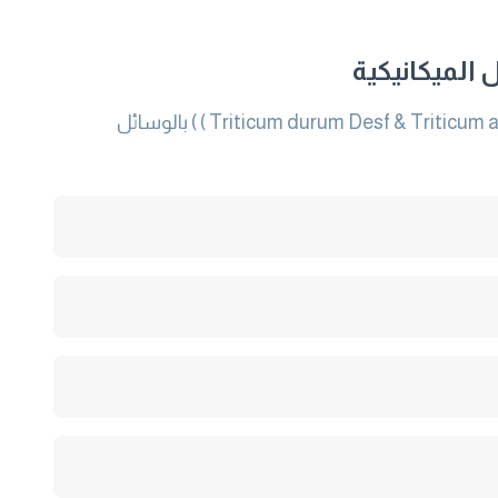
 الميكانيكية
يختص هذا الجزء من المواصفة القياسية رقم 21415 بتحديد طريقة تقدير محتوى الجلوتين الرطب لدقيق القمح Triticum durum Desf & Triticum aestivum L ) ) بالوسائل