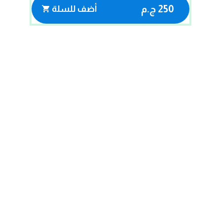
250 ج.م
أضف للسلة