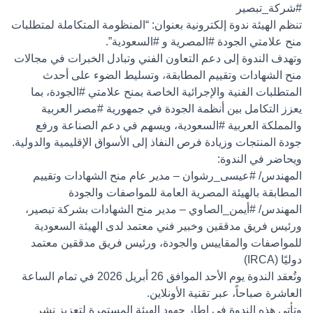
#شركة_تبصير
تنظم الهيئة ندوة إلكترونية بعنوان: “المنظومة المتكاملة لمتطلبات
منح علامتي الجودة
#المصرية
و
#السعودية
”.
وتهدف الندوة إلى دعم التعاون الفني وتبادل الخبرات في مجالات
منح الشهادات وتقييم المطابقة، وتسليط الضوء على أحدث
المتطلبات الفنية والإجرائية الخاصة بمنح علامتي
#الجودة
، بما
يعزز التكامل بين أنظمة الجودة في جمهورية
#مصر
العربية
والمملكة العربية
#السعودية
، ويسهم في دعم الصناعة ورفع
جودة المنتجات وزيادة فرص النفاذ إلى الأسواق الإقليمية والدولية.
ويحاضر في الندوة:
المهندس/
#عيسى_رشوان
– مدير عام منح الشهادات وتقييم
المطابقة بالهيئة المصرية العامة للمواصفات والجودة
المهندس/
#أيمن_الصاوي
– مدير منح الشهادات بشركة تبصير،
ورئيس فريق مدققين وخبير فني معتمد لدى الهيئة السعودية
للمواصفات والمقاييس والجودة، ورئيس فريق مدققين معتمد
دوليًا (IRCA)
وتُعقد الندوة يوم الأحد الموافق 26 أبريل 2026 في تمام الساعة
العاشرة صباحاً، عبر تقنية الأونلاين.
وتأتي هذه الندوة في إطار جهود الهيئة المستمرة لتعزيز نشر