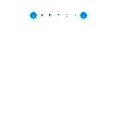
›
‹
11
10
7
2
1