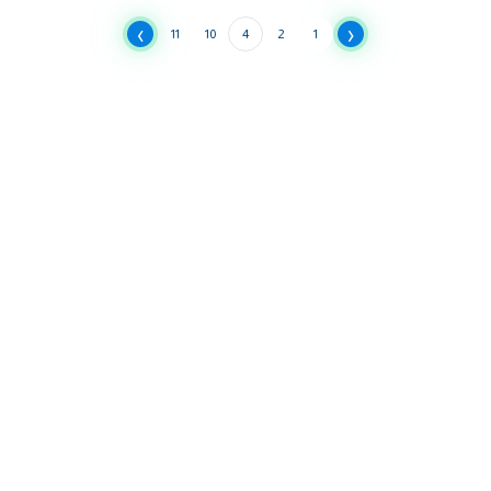
›
‹
11
10
4
2
1