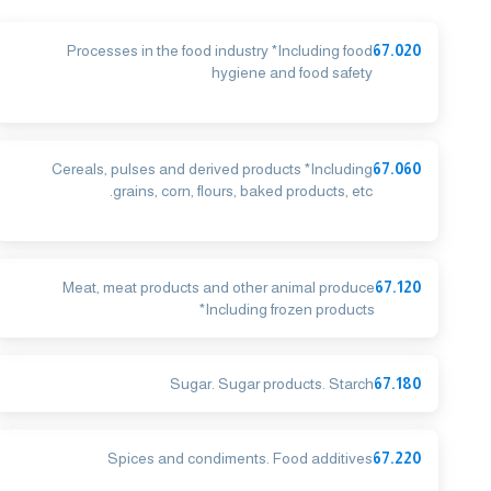
Processes in the food industry *Including food
67.020
hygiene and food safety
Cereals, pulses and derived products *Including
67.060
grains, corn, flours, baked products, etc.
Meat, meat products and other animal produce
67.120
*Including frozen products
Sugar. Sugar products. Starch
67.180
Spices and condiments. Food additives
67.220