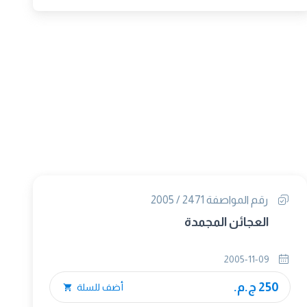
رقم المواصفة 2471 / 2005
العجائن المجمدة
2005-11-09
250 ج.م.
أضف للسلة