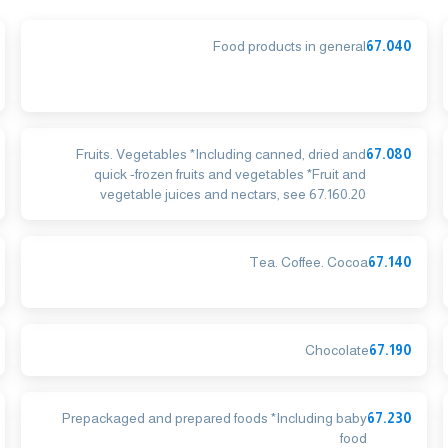
Food products in general
67.040
Fruits. Vegetables *Including canned, dried and
67.080
quick -frozen fruits and vegetables *Fruit and
vegetable juices and nectars, see 67.160.20
Tea. Coffee. Cocoa
67.140
Chocolate
67.190
Prepackaged and prepared foods *Including baby
67.230
food