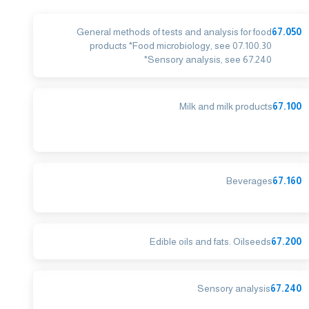
General methods of tests and analysis for food
67.050
products *Food microbiology, see 07.100.30
*Sensory analysis, see 67.240
Milk and milk products
67.100
Beverages
67.160
Edible oils and fats. Oilseeds
67.200
Sensory analysis
67.240