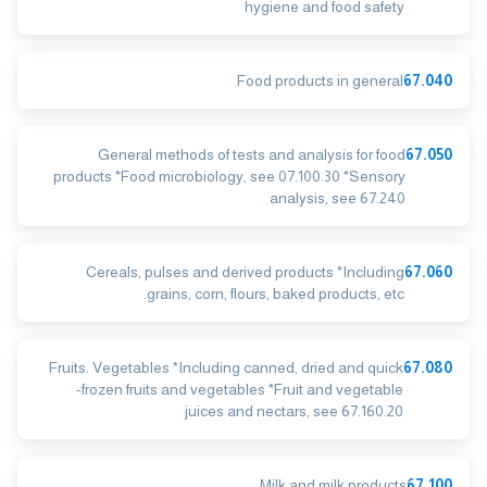
hygiene and food safety
Food products in general
67.040
General methods of tests and analysis for food
67.050
products *Food microbiology, see 07.100.30 *Sensory
analysis, see 67.240
Cereals, pulses and derived products *Including
67.060
grains, corn, flours, baked products, etc.
Fruits. Vegetables *Including canned, dried and quick
67.080
-frozen fruits and vegetables *Fruit and vegetable
juices and nectars, see 67.160.20
Milk and milk products
67.100