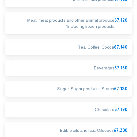
Meat, meat products and other animal produce
67.120
*Including frozen products
Tea. Coffee. Cocoa
67.140
Beverages
67.160
Sugar. Sugar products. Starch
67.180
Chocolate
67.190
Edible oils and fats. Oilseeds
67.200