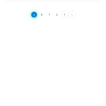
›
‹
8
7
2
1