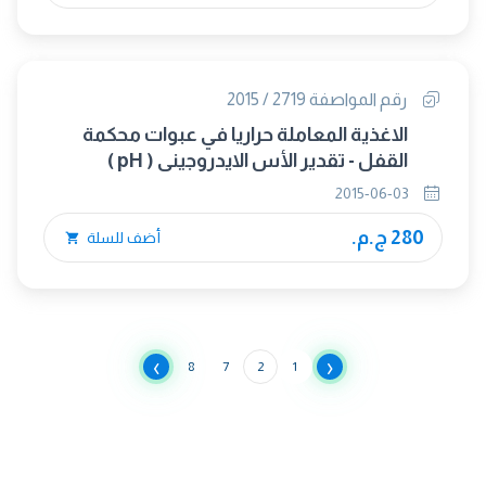
رقم المواصفة 2719 / 2015
الاغذية المعاملة حراريا في عبوات محكمة
القفل - تقدير الأس الايدروجينى ( pH )
2015-06-03
280 ج.م.
أضف للسلة
›
‹
8
7
2
1