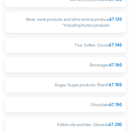
Meat, meat products and other animal produce
67.120
*Including frozen products
Tea. Coffee. Cocoa
67.140
Beverages
67.160
Sugar. Sugar products. Starch
67.180
Chocolate
67.190
Edible oils and fats. Oilseeds
67.200