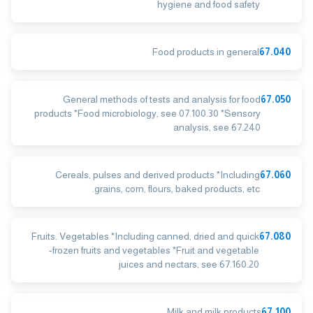
hygiene and food safety
Food products in general
67.040
General methods of tests and analysis for food
67.050
products *Food microbiology, see 07.100.30 *Sensory
analysis, see 67.240
Cereals, pulses and derived products *Including
67.060
grains, corn, flours, baked products, etc.
Fruits. Vegetables *Including canned, dried and quick
67.080
-frozen fruits and vegetables *Fruit and vegetable
juices and nectars, see 67.160.20
Milk and milk products
67.100