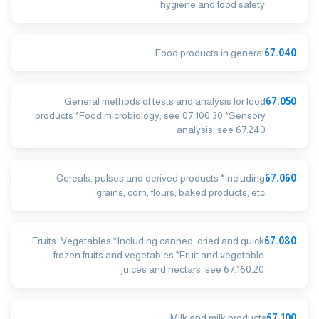
hygiene and food safety
Food products in general
67.040
General methods of tests and analysis for food
67.050
products *Food microbiology, see 07.100.30 *Sensory
analysis, see 67.240
Cereals, pulses and derived products *Including
67.060
grains, corn, flours, baked products, etc.
Fruits. Vegetables *Including canned, dried and quick
67.080
-frozen fruits and vegetables *Fruit and vegetable
juices and nectars, see 67.160.20
Milk and milk products
67.100