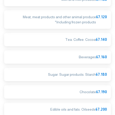
Meat, meat products and other animal produce
67.120
*Including frozen products
Tea. Coffee. Cocoa
67.140
Beverages
67.160
Sugar. Sugar products. Starch
67.180
Chocolate
67.190
Edible oils and fats. Oilseeds
67.200