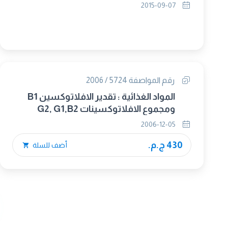
2015-09-07
رقم المواصفة 5724 / 2006
المواد الغذائية : تقدير الافلاتوكسين B1
ومجموع الافلاتوكسينات G2, G1,B2
,B1في الحبوب ، المكسرات ومنتجاتها
2006-12-05
باستعمال جهاز التحليل الكروماتوجرافي ذو
430 ج.م.
الفصل عالي الكفاءة
أضف للسلة