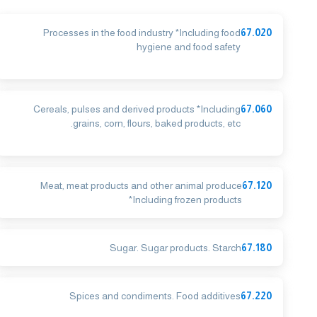
Processes in the food industry *Including food
67.020
hygiene and food safety
Cereals, pulses and derived products *Including
67.060
grains, corn, flours, baked products, etc.
Meat, meat products and other animal produce
67.120
*Including frozen products
Sugar. Sugar products. Starch
67.180
Spices and condiments. Food additives
67.220