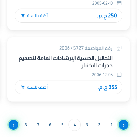
2005-02-13
250 ج.م.
أضف للسلة
رقم المواصفة 5727 / 2006
التحاليل الحسية الإرشادات العامة لتصميم
حجرات الاختبار
2006-12-05
355 ج.م.
أضف للسلة
›
‹
8
7
6
5
4
3
2
1