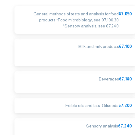
General methods of tests and analysis for food
67.050
products *Food microbiology, see 07.100.30
*Sensory analysis, see 67.240
Milk and milk products
67.100
Beverages
67.160
Edible oils and fats. Oilseeds
67.200
Sensory analysis
67.240