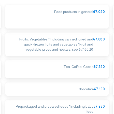
Food products in general
67.040
Fruits. Vegetables *Including canned, dried and
67.080
quick -frozen fruits and vegetables *Fruit and
vegetable juices and nectars, see 67.160.20
Tea. Coffee. Cocoa
67.140
Chocolate
67.190
Prepackaged and prepared foods *Including baby
67.230
food