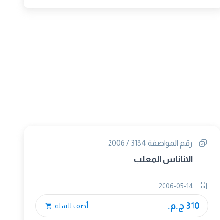
رقم المواصفة 3184 / 2006
الاناناس المعلب
2006-05-14
310 ج.م.
أضف للسلة