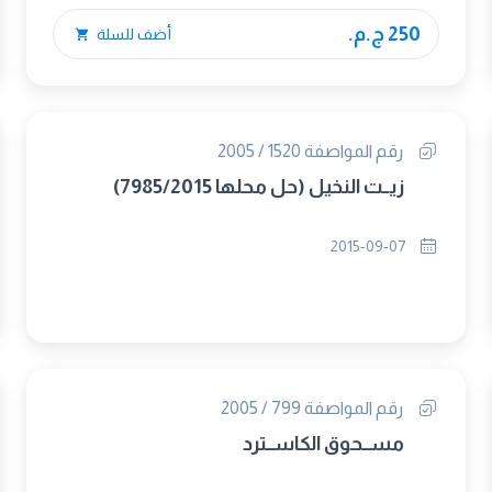
250 ج.م.
أضف للسلة
رقم المواصفة 1520 / 2005
زيــت النخيل (حل محلها 7985/2015)
2015-09-07
رقم المواصفة 799 / 2005
مســحوق الكاســترد