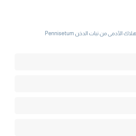
تختص هذه المواصفة القياسية بالاشتراطات الأساسية والمعايير الوصفية للدخن الصغير الكامل والمقشور المعد للاستهلاك الآدمى من نبات الدخن Pennisetum