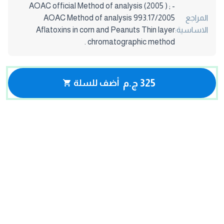
- AOAC official Method of analysis (2005 ) ;
المراجع
AOAC Method of analysis 993.17/2005
الاساسية:
Aflatoxins in corn and Peanuts Thin layer
chromatographic method .
325 ج.م
أضف للسلة