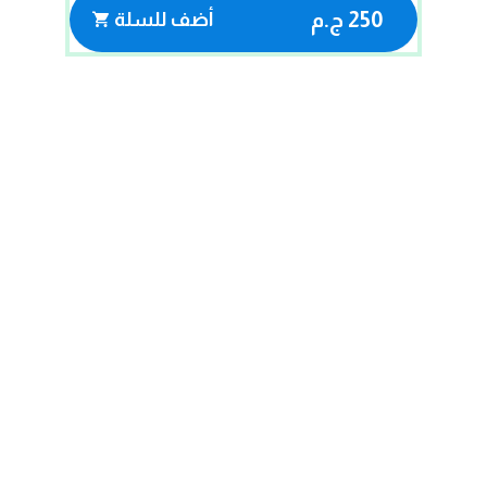
250 ج.م
أضف للسلة