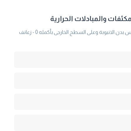
كثفات والمبادلات الحرارية
تختص هذه المواصفة بأنابيب الألومنيوم وسبائكه غير الملحومة والتى تتميز بوجود : - زعانف حلزونية الشكل مخلقة من نفس بدن الانبوبة وعلى السطح الخارجى بأكمله 0 - زعانف