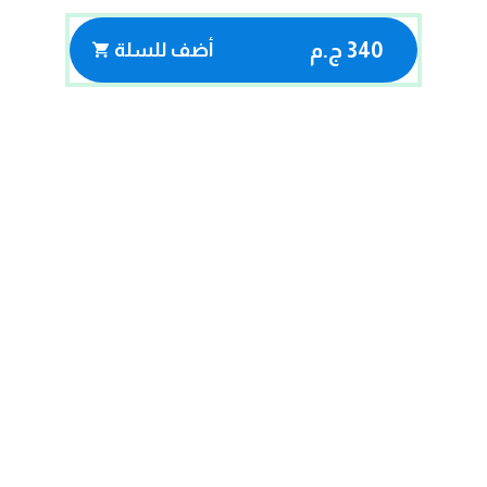
340 ج.م
أضف للسلة