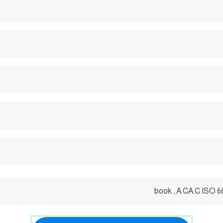
book , A.CA.C ISO 6