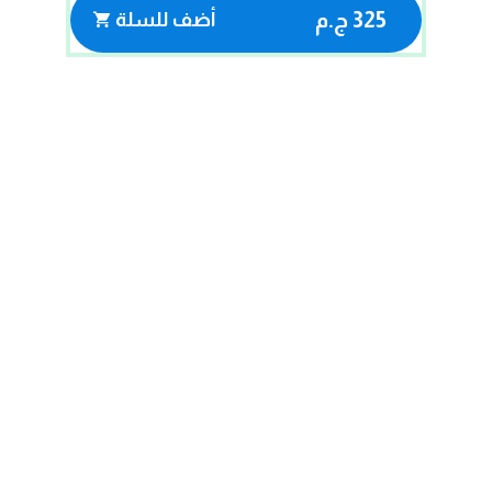
325 ج.م
أضف للسلة