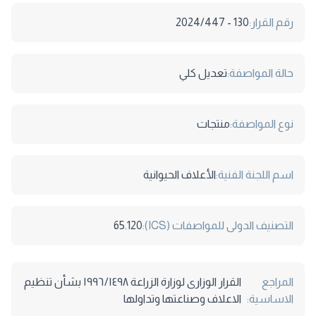
رقم القرار:
130 - 2024/447
حالة المواصفة:
تعديل كلي
نوع المواصفة:
منتجات
اسم اللجنة الفنية:
الأعلاف الحيوانية
التصنيف الدولى للمواصفات (ICS):
65.120
المراجع
اﻟﻘﺮار اﻟﻮزارى ﻟﻮزارة اﻟﺰراﻋﺔ ١٩٩٦/١٤٩٨ ﺑﺸﺄن ﺗﻨﻈﯿﻢ
الاساسية:
اﻻﻋﻼف وﺻﻨﺎﻋﺘﮭﺎ وﺗﺪاوﻟﮭﺎ