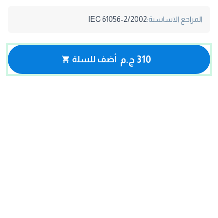
المراجع الاساسية:
61056-2/2002 IEC
310 ج.م
أضف للسلة