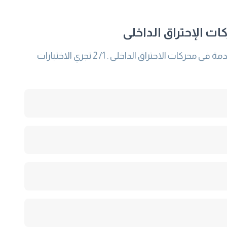
ات الإحتراق الداخلى
1/ 1 تختص هذه المواصفة القياسية باختبار خصائص أداء عنصر الامرار الجانبى لمرشحات(فلاتر) زيت السريان الكامل المستخدمة فى محركات الاحتراق الداخلى . 1/ 2 تجري الاختبارات