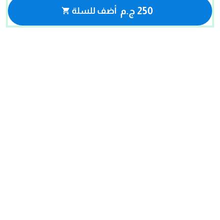
250 ج.م
أضف للسلة