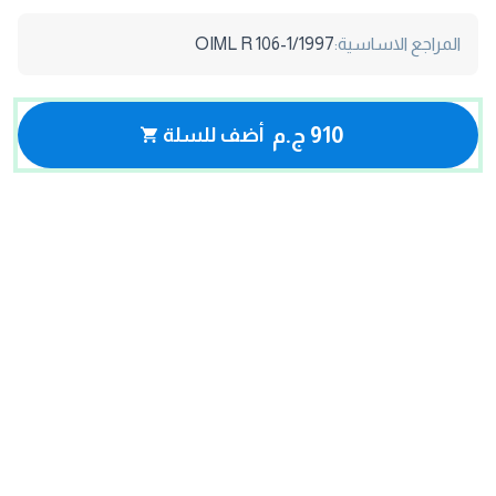
المراجع الاساسية:
OIML R 106-1/1997
910 ج.م
أضف للسلة