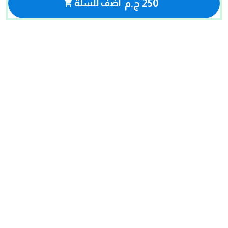
250 ج.م
أضف للسلة