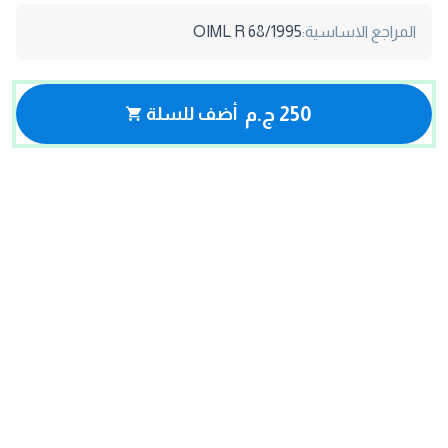
المراجع الاساسية:
OIML R 68/1995
250 ج.م
أضف للسلة