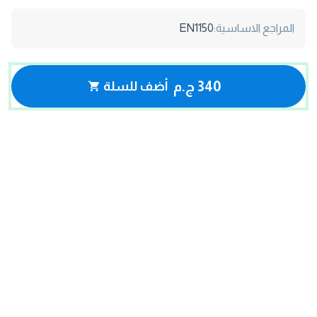
المراجع الاساسية:
EN1150
340 ج.م
أضف للسلة