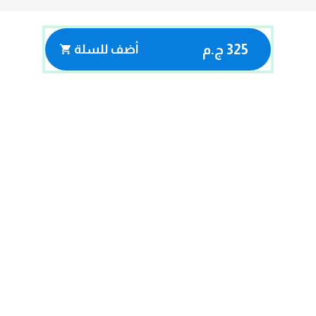
325 ج.م
أضف للسلة