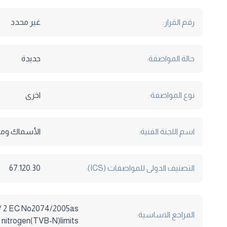
رقم القرار:
غير محدد
حالة المواصفة:
جديدة
نوع المواصفة:
اخرى
اسم اللجنة الفنية:
الأسماك ومنت
التصنيف الدولى للمواصفات (ICS):
67.120.30
/ 1/ 2 EC No2074/2005as
المراجع الاساسية:
ic nitrogen(TVB-N)limits