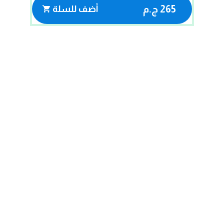
265 ج.م
أضف للسلة