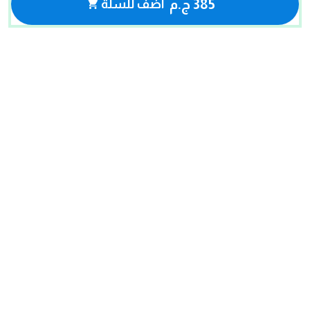
385 ج.م
أضف للسلة