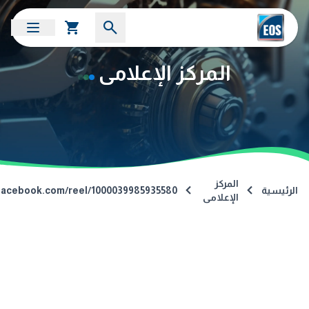
المركز الإعلامى
المركز
الرئيسية
facebook.com/reel/1000039985935580
الإعلامى