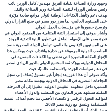
وجهود وزارة الصناعة بقيادة الفريق مهندس/ كامل الوزير، نائب
رئيس مجلس الوزراء للتنمية الصناعية وزير الصناعة والنقل
بهدف دعم وتأهيل الكفاءات الوطنية لتولي مواقع قيادية مؤثرة
على المستوى العالمي، بما يعزز دور مصر في صنع القرار الدولي
وترسيخ حضورها في مؤسسات العمل الدولي.
وأشار صوفي إلى استمرار الثقة المتنامية من المجتمع الدولي في
قدرة مصر على الإسهام الفاعل في تطوير البنية التحتية للجودة
على المستويين الإقليمي والعالمي، تواصل الدولة المصرية حصد
المناصب الدولية المرموقة عن جدارة واقتدار، حيث ويعكس هذا
الإنجاز المكانة المتميزة التي تحظى بها الكفاءات المصرية في
المحافل الدولية، ويؤكد ثقة المجتمع الدولي بالدور الريادي لمصر
في دعم سياسات الجودة والاستدامة عالميًا، حيث
وأكد صوفي أن هذا الفوز يعد إنجازاً غير مسبوق يُضاف إلى سجل
النجاحات المصرية في المحافل الدولية ويجسد مكانة مصر
المتميزة داخل منظومة التقييس الدولية، مشيرًا إلى أن المرحلة
المقبلة ستشهد تعزيز التعاون بين المنظمة والدول الأعضاء
لمواكبة التحول الرقمي والاقتصاد الأخضر، بما يخدم أهداف التنمية
المستدامة ويتسق مع رؤية مصر 2030.
جديرٌ بالذكر أن المنظمة الدولية للتقييس (ISO) هي الجهة العالمية