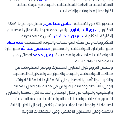
الهيئة المصرية العامة للمواصفات والجودة مع غرفة صناعة
تكنولوجيا المعلومات والاتصالات
بحضور كلا من الاستاذة
ايناس عبدالعزيز
ممثل برنامج USAID،
الدكتور
يسرى الشرقاوى
رئيس جمعية رجال الاعمال المصريين
الافارقة، الدكتورة
شيرين عبدالقادر
رئيس معهد بحوث
الالكترونيات ومن هيئة المواصفات والجودة المهندسة
هبه حماد
مدير عام ادارة المواصفات، والمهندس
مصطفى عبدالله
مدير ادارة
المواصفات الهندسية، والمهندسة
نرمين محمد
اخصائى اول
بالمواصفات الهندسية
وتضمن البروتوكول التعاون المشترك وتوفير المعلومات في
مجالات المواصفات، والجودة، والاختبارات، والمعايرات الصناعية،
والتدريب والتأهيل للحصول على أنظمة الإدارة المختلفة ونشر
الوعى بأنشطة وخدمات الطرفين في مختلف المحافل المحلية
والإقليمية والدولية من خلال الوسائل المتاحة لكل منهما والتعاون
لتحقيق متطلبات واشتراطات المواصفات القياسية المصرية
لصناعة تكنولوجيا المعلومات والمشاركة في اعمال اللجان الفنية
بالهيئة وعلى المستوى الاقليمي، وفي الاجتماعات الدولية