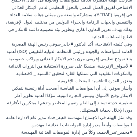
شاركت
الهيئة المصرية العامة للمواصفات والجودة
فى أعمال الاجتماع
الافتتاحي لفريق العمل المعني بالتحول التنظيمي لدعم الابتكار الغذائي
في إفريقيا (AFRAF)، بمشاركة واسعة من ممثلي هيئات سلامة الغذاء
والتقييس والجهات الرقابية والخبراء الدوليين من مختلف الدول الإفريقية،
وذلك بهدف تعزيز التعاون القاري وتطوير بيئة تنظيمية داعمة للابتكار في
قطاع الصناعات الغذائية.
وفي كلمته الافتتاحية، أكد الدكتور
#خالد_صوفي
رئيس الهيئة المصرية
العامة للمواصفات والجودة ورئيس المنظمة الدولية للتقييس (ISO) أهمية
بناء نموذج تنظيمي إفريقي مرن يدعم الابتكار الغذائي ويواكب خصوصية
#الأسواق_الإفريقية
، مشددًا على ضرورة الاستفادة من الثروات الغذائية
والمكونات التقليدية التي تمتلكها القارة لتحقيق
#التنمية
_الاقتصادية
وتعزيز القدرة التنافسية للمنتجات الإفريقية.
وأشار صوفي إلى أن المواصفات القياسية أصبحت أداة رئيسية لتمكين
الابتكار وفتح الأسواق وتيسير التجارة البينية، مؤكدًا أهمية تطوير أطر
تنظيمية حديثة تستند إلى العلم وتقييم المخاطر وتدعم المبتكرين الأفارقة
دون الإخلال بحماية المستهلك.
وقد مثل الهيئة في الاجتماع المهندسة
#هبة_حماد
مدير عام الادارة العامة
للمواصفات وأيضاً مدير إدارة المواصفات الغذائية المهندس
#محمد_عبد_الحميد
، وكلاً من إدارة الموصفات الغذائية المهندسة