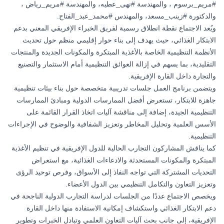
#مريم_برسوم
، والمهندسة
#نهى_عطيه
، والمهندسة
#مريم_رياض
،
والدكتورة
#زينب_مسعد
، والمهندس
#محمد_عبد_الفتاح
.
ويُعد الاجتماع نقطة انطلاق رسمية لفريق الخبراء الإفريقي المعني بدعم
الابتكار الغذائي، حيث يهدف إلى بناء حوار إقليمي منظم حول تحديث
الأنظمة التنظيمية الخاصة بالأغذية المبتكرة والمكونات الجديدة والمنتجات
التقليدية، بما يسهم في إزالة العوائق التنظيمية أمام الاستثمار والتصنيع
والتجارة داخل القارة الإفريقية.
ويتضمن برنامج العمل جلسات تدريبية متخصصة حول بناء بيئات تنظيمية
جاهزة للابتكار، تستعرض أفضل الممارسات الدولية ومبادئ الممارسات
التنظيمية الجيدة، إضافة إلى مناقشة آليات اتخاذ القرار القائمة على
الأسس العلمية وتحليل المخاطر وتعزيز الشفافية والوضوح في الإجراءات
التنظيمية.
كما يناقش المشاركون التجارب الحالية للدول الإفريقية في تنظيم الأغذية
المبتكرة والمكونات المستحدثة والادعاءات الغذائية، مع استعراض
التحديات المشتركة التي تواجه النفاذ إلى الأسواق، وفرص توحيد الرؤى
وتعزيز التعاون والتكامل التنظيمي بين الدول الأعضاء.
ويخصص الاجتماع عددًا من الجلسات لدراسة التجارب الدولية الناجحة في
دعم الابتكار الغذائي واستكشاف إمكانية الاستفادة منها داخل القارة
الإفريقية، إلى جانب بحث آليات التعاون العلمي وتبادل الخبرات وتطوير