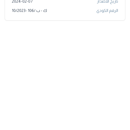
تاريخ الاصدار
2024-02-07
الرقم الكودي
ك - ب /106 -10/2023