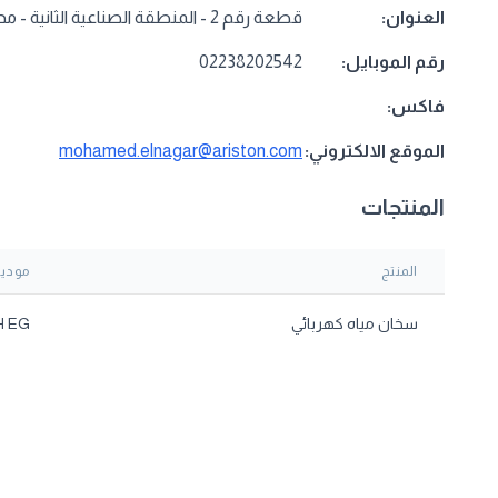
العنوان:
قطعة رقم 2 - المنطقة الصناعية الثانية - مدينة 6 أكتوبر - الجيزة
رقم الموبايل:
02238202542
فاكس:
الموقع الالكتروني:
mohamed.elnagar@ariston.com
المنتجات
المنتج
مودي
سخان مياه كهربائي
H EG