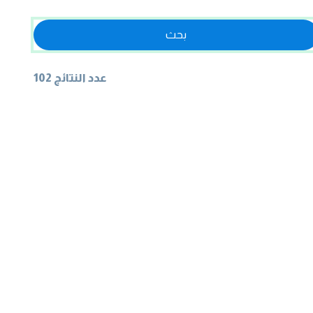
بحث
عدد النتائج 102