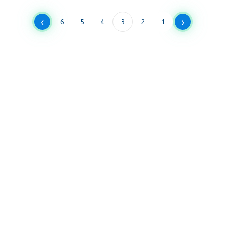
›
‹
6
5
4
3
2
1