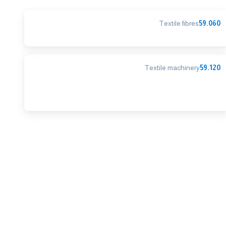
Textile fibres
59.060
Textile machinery
59.120