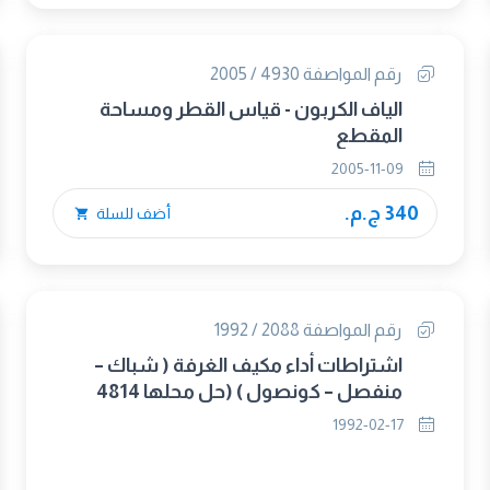
رقم المواصفة 4930 / 2005
الياف الكربون - قياس القطر ومساحة
المقطع
2005-11-09
340 ج.م.
أضف للسلة
رقم المواصفة 2088 / 1992
اشتراطات أداء مكيف الغرفة ( شباك –
منفصل – كونصول ) (حل محلها 4814
/2005)
1992-02-17