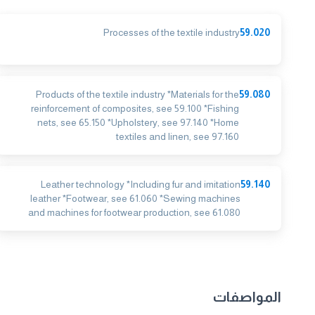
Processes of the textile industry
59.020
Products of the textile industry *Materials for the
59.080
reinforcement of composites, see 59.100 *Fishing
nets, see 65.150 *Upholstery, see 97.140 *Home
textiles and linen, see 97.160
Leather technology *Including fur and imitation
59.140
leather *Footwear, see 61.060 *Sewing machines
and machines for footwear production, see 61.080
المواصفات