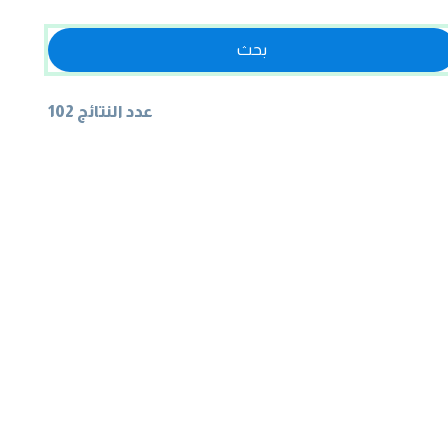
بحث
عدد النتائج 102