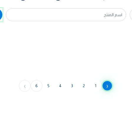
›
‹
6
5
4
3
2
1