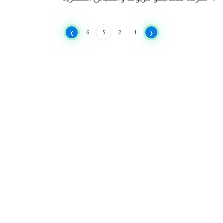
›
‹
6
5
2
1