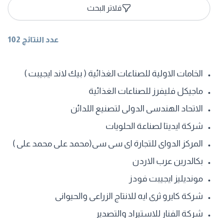
فلاتر البحث
عدد النتائج 102
الخامات الاولية للصناعات الغذائية ( بيك لاند ايجيبت )
ماجيكل فليفرز للصناعات الغذائية
الاتحاد الهندسى الدولى لتصنيع اللدائن
شركة ايديتا لصناعة الحلويات
المركز الدواى للتجارة اى سى سى(محمد على محمد على )
بكالدرين عرب الاردن
مونديليز ايجيبت فودز
شركة كايرو ثرى ايه للانتاج الزراعى والحيوانى
شركة الفنار للاستيراد والتصدير