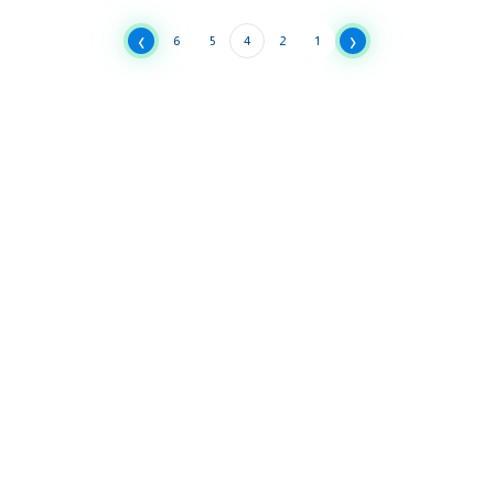
›
‹
6
5
4
2
1