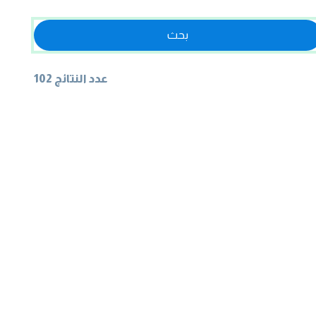
بحث
عدد النتائج 102