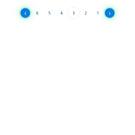
›
‹
6
5
4
3
2
1