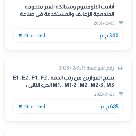
أنابيب الالومنيوم وسبائكه الغير ملحومة
المندمجة الزعانف والمستخدمة فى صناعة
المكثفات والمبادلات الحرارية
2006-12-05
340 ج.م.
أضف للسلة
رقم المواصفة 3213-2 / 2023
سنج الموازين من رتب الدقة E1 , E2 , F1 , F2 ,
M1. , M1-2 , M2 , M2-3 , M3 الجزء الثانى :
نموذج تقرير الإختبار.(OIML R 111-2/2004)
2023-01-23
(متبناه)
685 ج.م.
أضف للسلة