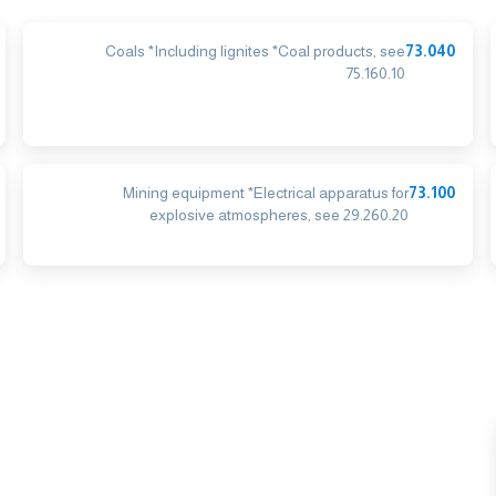
Coals *Including lignites *Coal products, see
73.040
75.160.10
Mining equipment *Electrical apparatus for
73.100
explosive atmospheres, see 29.260.20