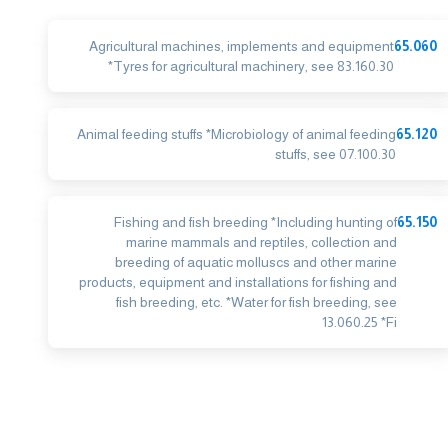
Agricultural machines, implements and equipment
65.060
*Tyres for agricultural machinery, see 83.160.30
Animal feeding stuffs *Microbiology of animal feeding
65.120
stuffs, see 07.100.30
Fishing and fish breeding *Including hunting of
65.150
marine mammals and reptiles, collection and
breeding of aquatic molluscs and other marine
products, equipment and installations for fishing and
fish breeding, etc. *Water for fish breeding, see
13.060.25 *Fi