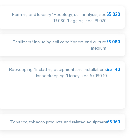
Farming and forestry *Pedology, soil analysis, see
65.020
13.080 *Logging, see 79.020
Fertilizers *Including soil conditioners and culture
65.080
medium
Beekeeping *Including equipment and installations
65.140
for beekeeping *Honey, see 67.180.10
Tobacco, tobacco products and related equipment
65.160