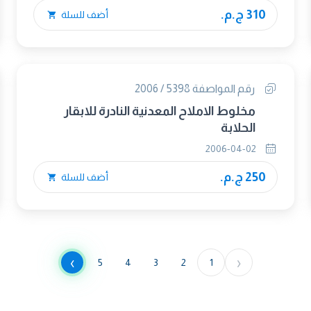
310 ج.م.
أضف للسلة
رقم المواصفة 5398 / 2006
مخلوط الاملاح المعدنية النادرة للابقار
الحلابة
2006-04-02
250 ج.م.
أضف للسلة
›
‹
5
4
3
2
1